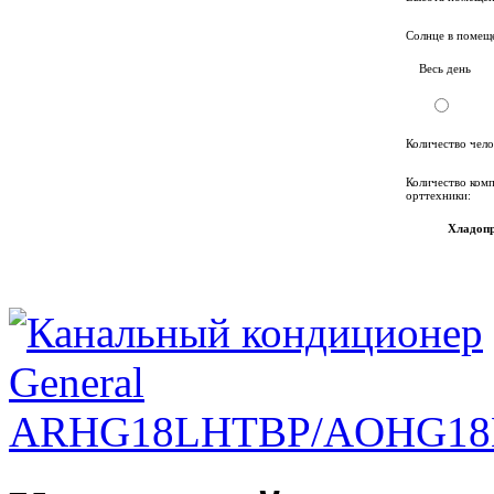
Солнце в помещ
Весь день
Количество чело
Количество ком
орттехники:
Хладопр