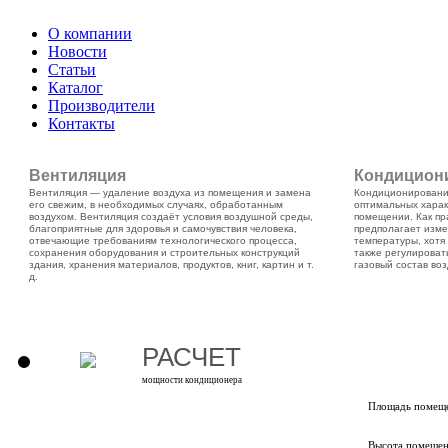
О компании
Новости
Статьи
Каталог
Производители
Контакты
Вентиляция
Кондицион
Вентиляция — удаление воздуха из помещения и замена
Кондиционирование
его свежим, в необходимых случаях, обработанным
оптимальных харак
воздухом. Вентиляция создаёт условия воздушной среды,
помещении. Как пр
благоприятные для здоровья и самочувствия человека,
предполагает изме
отвечающие требованиям технологического процесса,
температуры, хот
сохранения оборудования и строительных конструкций
также регулироват
здания, хранения материалов, продуктов, книг, картин и т.
газовый состав воз
д.
РАСЧЕТ
мощности кондиционера
Площадь помеще
Высота помещен