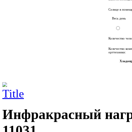
Солнце в помещ
Весь день
Количество чело
Количество ком
орттехники:
Хладопр
Инфракрасный нагр
11031