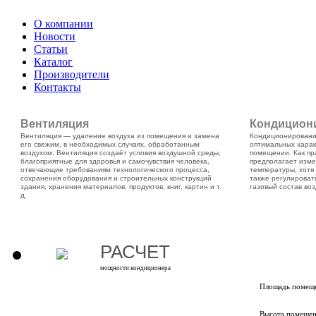
О компании
Новости
Статьи
Каталог
Производители
Контакты
Вентиляция
Кондицион
Вентиляция — удаление воздуха из помещения и замена
Кондиционирование
его свежим, в необходимых случаях, обработанным
оптимальных харак
воздухом. Вентиляция создаёт условия воздушной среды,
помещении. Как пр
благоприятные для здоровья и самочувствия человека,
предполагает изме
отвечающие требованиям технологического процесса,
температуры, хот
сохранения оборудования и строительных конструкций
также регулироват
здания, хранения материалов, продуктов, книг, картин и т.
газовый состав воз
д.
РАСЧЕТ
мощности кондиционера
Площадь помеще
Высота помещен