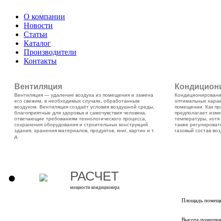
О компании
Новости
Статьи
Каталог
Производители
Контакты
Вентиляция
Кондицион
Вентиляция — удаление воздуха из помещения и замена
Кондиционирование
его свежим, в необходимых случаях, обработанным
оптимальных харак
воздухом. Вентиляция создаёт условия воздушной среды,
помещении. Как пр
благоприятные для здоровья и самочувствия человека,
предполагает изме
отвечающие требованиям технологического процесса,
температуры, хот
сохранения оборудования и строительных конструкций
также регулироват
здания, хранения материалов, продуктов, книг, картин и т.
газовый состав воз
д.
РАСЧЕТ
мощности кондиционера
Площадь помеще
Высота помещен