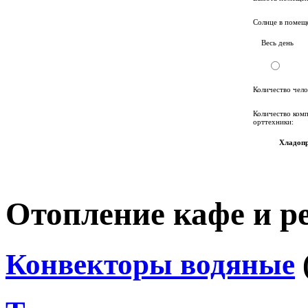
Солнце в помещ
Весь день
Количество чело
Количество ком
орттехники:
Хладопр
Отопление кафе и р
Конвекторы водяные